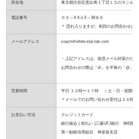
所在地
東京都渋谷区恵比寿１丁目１５の９シルク
電話番号
０３ – 6 4 o 3 – 38８９
＊ 恐れ入りますが、初回のお問合わせはメ
メールアドレス
coach＠white-star-lab.com
・上記アドレスは、迷惑メール対策のため
お問合わせの際は「＠」を半角の「@」に
営業時間
平日 １２時〜１７時 （ 土・日・祝開催
＊メールでのお問い合わせ受付は２４時間
お支払い方法
クレジットカード
銀行振込 ( 前払い )三菱UFJ銀行 神田駅前
第一勧銀信用組合 神楽坂支店