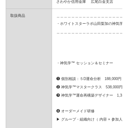
さわやか信用金庫 広尾白金支店
取扱商品
＿＿＿＿＿＿＿＿＿＿＿＿＿＿＿＿＿＿＿
・ホワイトスターラボ山田梨加の神気学™️
＿＿＿＿＿＿＿＿＿＿＿＿＿＿＿＿＿＿＿
・神気学™️ セッション＆セミナー
❶ 個別相談：５D運命分析 188,000円（税
❷ 神気学™️マスタークラス 538,000円（
❸ 神気学™️運命再構築デザイナー 1,350,0
❹ オーダーメイド研修
▶︎ グループ・組織向け
（ 内容 × 参加人