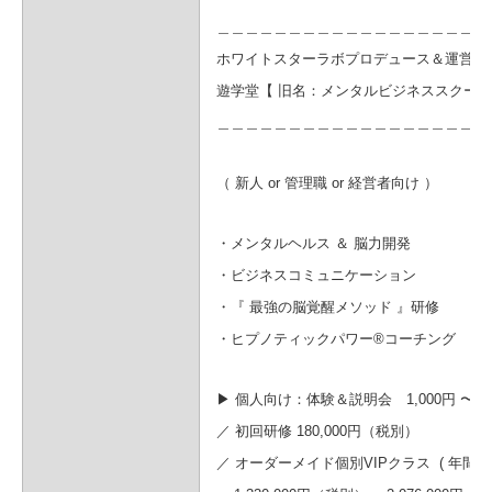
＿＿＿＿＿＿＿＿＿＿＿＿＿＿＿＿＿＿＿
ホワイトスターラボプロデュース＆運営
遊学堂【 旧名：メンタルビジネススクール™
＿＿＿＿＿＿＿＿＿＿＿＿＿＿＿＿＿＿
（ 新人 or 管理職 or 経営者向け ）
・メンタルヘルス ＆ 脳力開発
・ビジネスコミュニケーション
・『 最強の脳覚醒メソッド 』研修
・ヒプノティックパワー®️コーチング
▶︎ 個人向け：体験＆説明会 1,000
円 〜
88
／
初回研修 180
,000
円
（税別）
／ オーダーメイド個別VIPクラス ( 年間契