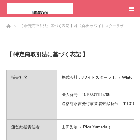
ホーム
【 特定商取引法に基づく表記 】株式会社 ホワイトスターラボ
【 特定商取引法に基づく表記 】
販売社名
株式会社 ホワイトスターラボ （ White Star LA
法人番号 1010001185706
適格請求書発行事業者登録番号
Ｔ101000
運営統括責任者
山田梨加（ Rika Yamada ）