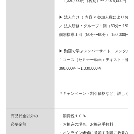
1,330
,000
円
（税別）〜 2,076,000円（
▶︎ 法人向け
（ 内容 × 参加人数によりお見
／ 法人研修：グループ１回（60分〜180分）
個別指導１回（50分〜90分） 150
,000
円
（
▶︎
動画で学ぶメンバーサイト
メンタルビ
１コース（セミナー動画＋テキスト＋補足
398,000円〜1,330,000円
＊キャンペーン・割引価格など、詳しくは
商品代金以外の
・消費税１０％
必要金額
・お振込の場合、お振込手数料
・オンライン研修に参加する際に必要なパ