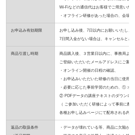
Wi-Fiなどの通信代はお客様でご用意いた
・オフライン研修があった場合の、会場ま
お申込み有効期限
お申し込み後、7日以内にお願いいたしま
7日間入金がない場合は、キャンセルとさ
商品引渡し時期
商品購入後、３営業日以内に、事務局よりメール co
ご登録いただいたメールアドレスにご案内い
・オンライン開催の日程の確認、
・お申込みいただいた研修の当日に使用するZ
・必要に応じた事前学習のための、① オン
② PDFデータの講座テキストのダウンロー
（ ご参加いただく研修によって事前に配
各種お申し込みページにて配布される内容
返品の取扱条件
・データが壊れている等、商品に欠陥があ