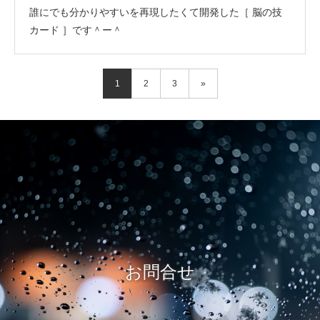
誰にでも分かりやすいを再現したくて開発した［ 脳の技
カード ］です＾ー＾
1
2
3
»
お問合せ